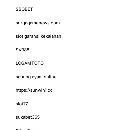
SBOBET
surgagamenews.com
slot garansi kekalahan
SV388
LOGAMTOTO
sabung ayam online
https://sunwin1.cc
slot77
sukabet365