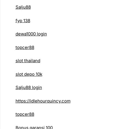
Salju88
fyp 138
dewa1000 login
topcer88
slot thailand
slot depo 10k
Salju88 login
https://idlehourquincy.com
topcer88
Bonus garansi 100