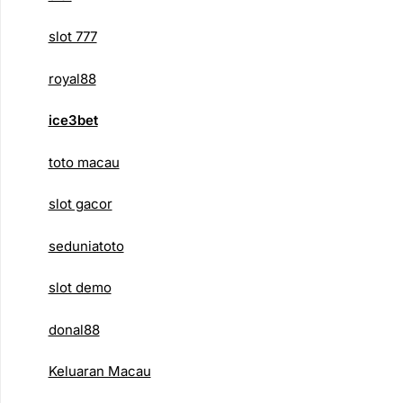
slot 777
royal88
ice3bet
toto macau
slot gacor
seduniatoto
slot demo
donal88
Keluaran Macau