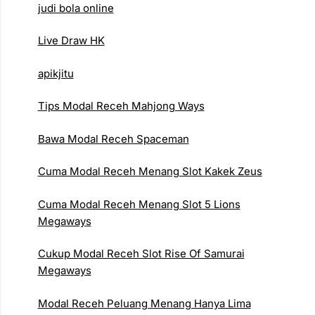
judi bola online
Live Draw HK
apikjitu
Tips Modal Receh Mahjong Ways
Bawa Modal Receh Spaceman
Cuma Modal Receh Menang Slot Kakek Zeus
Cuma Modal Receh Menang Slot 5 Lions
Megaways
Cukup Modal Receh Slot Rise Of Samurai
Megaways
Modal Receh Peluang Menang Hanya Lima