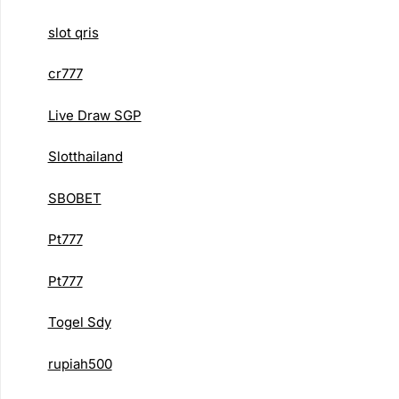
slot qris
cr777
Live Draw SGP
Slotthailand
SBOBET
Pt777
Pt777
Togel Sdy
rupiah500