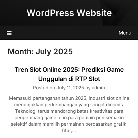
Skip
WordPress Website
to
content
Menu
Month:
July 2025
Tren Slot Online 2025: Prediksi Game
Unggulan di RTP Slot
Posted on
July 11, 2025
by
admin
Memasuki pertengahan tahun 2025, industri slot online
menunjukkan perkembangan yang sangat dinamis.
Teknologi terus mendorong batas kreativitas para
pengembang game, dan para pemain pun semakin
selektif dalam memilih permainan berdasarkan grafik,
fitur,…