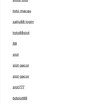
toto macau
salju88 login
toto88slot
88
slot
slot gacor
slot gacor
slot777
bdslot88