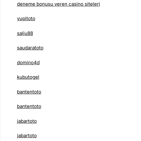
deneme bonusu veren casino siteleri
yupitoto
salju88
saudaratoto
domino4d
kubutogel
bantentoto
bantentoto
jabartoto
jabartoto