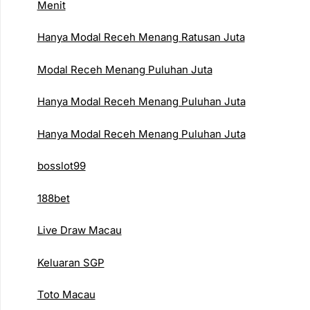
Menit
Hanya Modal Receh Menang Ratusan Juta
Modal Receh Menang Puluhan Juta
Hanya Modal Receh Menang Puluhan Juta
Hanya Modal Receh Menang Puluhan Juta
bosslot99
188bet
Live Draw Macau
Keluaran SGP
Toto Macau