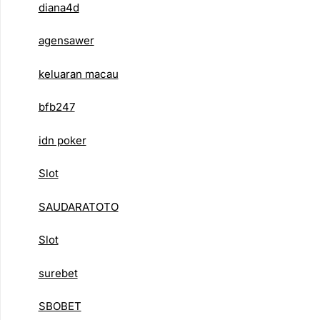
diana4d
agensawer
keluaran macau
bfb247
idn poker
Slot
SAUDARATOTO
Slot
surebet
SBOBET