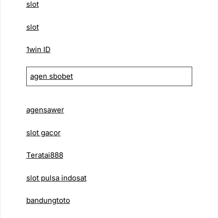
slot
slot
1win ID
agen sbobet
agensawer
slot gacor
Teratai888
slot pulsa indosat
bandungtoto