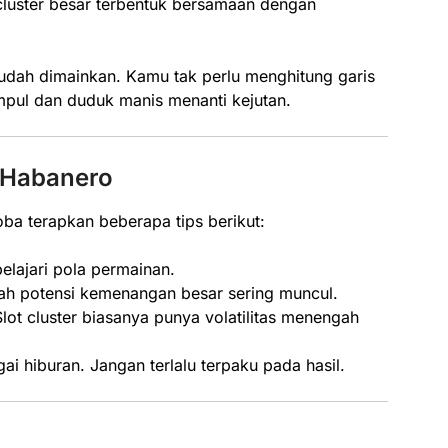
a cluster besar terbentuk bersamaan dengan
 mudah dimainkan. Kamu tak perlu menghitung garis
pul dan duduk manis menanti kejutan.
a Habanero
ba terapkan beberapa tips berikut:
pelajari pola permainan.
ulah potensi kemenangan besar sering muncul.
ot cluster biasanya punya volatilitas menengah
i hiburan. Jangan terlalu terpaku pada hasil.