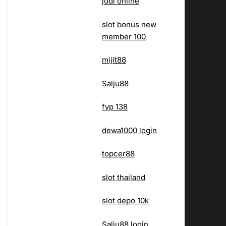
judi online
slot bonus new
member 100
mijit88
Salju88
fyp 138
dewa1000 login
topcer88
slot thailand
slot depo 10k
Salju88 login