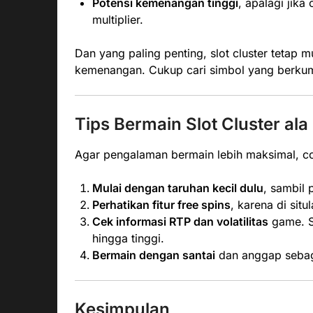
Potensi kemenangan tinggi
, apalagi jik
multiplier.
Dan yang paling penting, slot cluster tetap
kemenangan. Cukup cari simbol yang berkum
Tips Bermain Slot Cluster al
Agar pengalaman bermain lebih maksimal, co
Mulai dengan taruhan kecil dulu
, sambil 
Perhatikan fitur free spins
, karena di sit
Cek informasi RTP dan volatilitas
game. Sl
hingga tinggi.
Bermain dengan santai
dan anggap sebaga
Kesimpulan