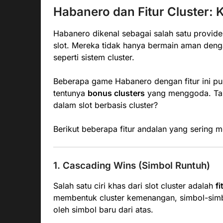
Habanero dan Fitur Cluster:
Habanero dikenal sebagai salah satu provide
slot. Mereka tidak hanya bermain aman denga
seperti sistem cluster.
Beberapa game Habanero dengan fitur ini pu
tentunya
bonus clusters
yang menggoda. Tapi 
dalam slot berbasis cluster?
Berikut beberapa fitur andalan yang sering m
1.
Cascading Wins (Simbol Runtuh)
Salah satu ciri khas dari slot cluster adalah
f
membentuk cluster kemenangan, simbol-simbol
oleh simbol baru dari atas.