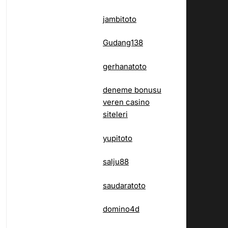
jambitoto
Gudang138
gerhanatoto
deneme bonusu
veren casino
siteleri
yupitoto
salju88
saudaratoto
domino4d