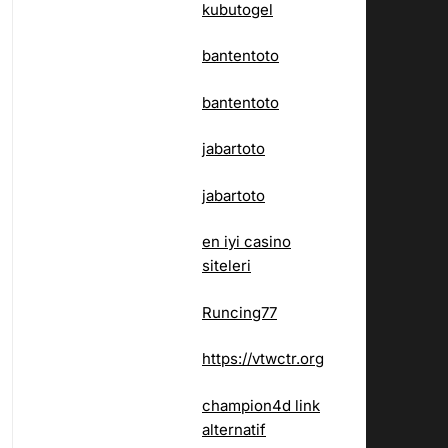
kubutogel
bantentoto
bantentoto
jabartoto
jabartoto
en iyi casino
siteleri
Runcing77
https://vtwctr.org
champion4d link
alternatif