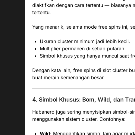
diaktifkan dengan cara tertentu — biasanya 
tertentu.
Yang menarik, selama mode free spins ini, ser
Ukuran cluster minimum jadi lebih kecil.
Multiplier permanen di setiap putaran.
Simbol khusus yang hanya muncul saat fr
Dengan kata lain, free spins di slot cluster
buat meraih kemenangan besar.
4.
Simbol Khusus: Bom, Wild, dan Tra
Habanero juga sering menyisipkan simbol-si
menggunakan sistem cluster. Contohnya:
Wild
: Menggantikan simbol lain agar mud