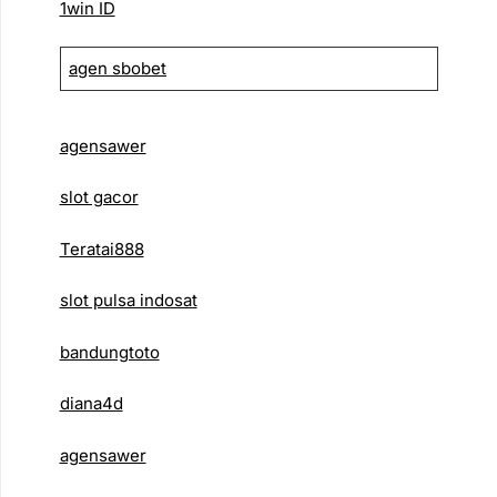
1win ID
agen sbobet
agensawer
slot gacor
Teratai888
slot pulsa indosat
bandungtoto
diana4d
agensawer