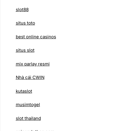
slot88
situs toto
best online casinos
situs slot
mix parlay resmi
Nhà cái CWIN
kutaslot
musimtogel
slot thailand