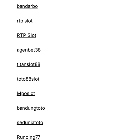
bandarbo
rtp slot
RTP Slot
agenbet38
titanslot88
toto88slot
Mposlot
bandungtoto
seduniatoto
Runcing77