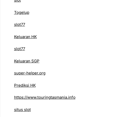
slot
Togelup
slot77
Keluaran HK
slot77
Keluaran SGP
super-helper.org
Prediksi HK
https://www.touringtasmania.info
situs slot