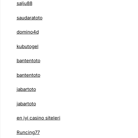
salju88
saudaratoto
domino4d
kubutogel
bantentoto
bantentoto
jabartoto
jabartoto
en iyi casino siteleri
Runcing77