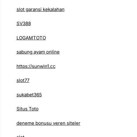
slot garansi kekalahan
SV388
LOGAMTOTO
sabung ayam online
https://sunwin1.cc
slot77
sukabet365
Situs Toto
deneme bonusu veren siteler