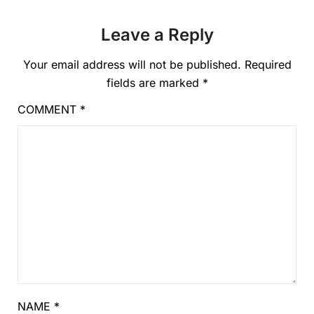
Leave a Reply
Your email address will not be published.
Required
fields are marked
*
COMMENT
*
NAME
*