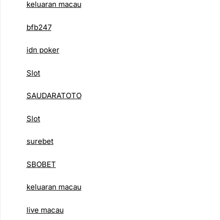
keluaran macau
bfb247
idn poker
Slot
SAUDARATOTO
Slot
surebet
SBOBET
keluaran macau
live macau