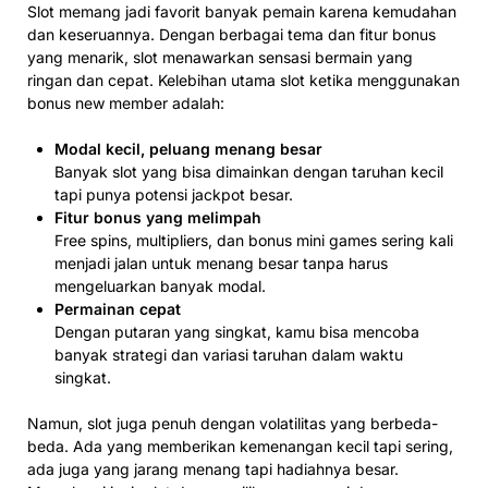
Slot memang jadi favorit banyak pemain karena kemudahan
dan keseruannya. Dengan berbagai tema dan fitur bonus
yang menarik, slot menawarkan sensasi bermain yang
ringan dan cepat. Kelebihan utama slot ketika menggunakan
bonus new member adalah:
Modal kecil, peluang menang besar
Banyak slot yang bisa dimainkan dengan taruhan kecil
tapi punya potensi jackpot besar.
Fitur bonus yang melimpah
Free spins, multipliers, dan bonus mini games sering kali
menjadi jalan untuk menang besar tanpa harus
mengeluarkan banyak modal.
Permainan cepat
Dengan putaran yang singkat, kamu bisa mencoba
banyak strategi dan variasi taruhan dalam waktu
singkat.
Namun, slot juga penuh dengan volatilitas yang berbeda-
beda. Ada yang memberikan kemenangan kecil tapi sering,
ada juga yang jarang menang tapi hadiahnya besar.