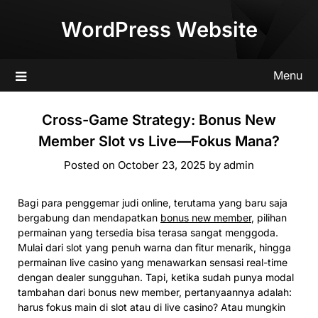
Skip
WordPress Website
to
content
Menu
Cross-Game Strategy: Bonus New
Member Slot vs Live—Fokus Mana?
Posted on
October 23, 2025
by
admin
Bagi para penggemar judi online, terutama yang baru saja
bergabung dan mendapatkan
bonus new member
, pilihan
permainan yang tersedia bisa terasa sangat menggoda.
Mulai dari slot yang penuh warna dan fitur menarik, hingga
permainan live casino yang menawarkan sensasi real-time
dengan dealer sungguhan. Tapi, ketika sudah punya modal
tambahan dari bonus new member, pertanyaannya adalah:
harus fokus main di slot atau di live casino? Atau mungkin