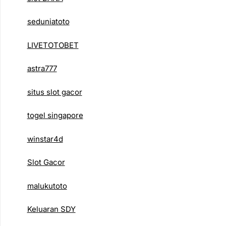
seduniatoto
LIVETOTOBET
astra777
situs slot gacor
togel singapore
winstar4d
Slot Gacor
malukutoto
Keluaran SDY