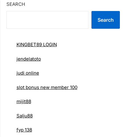
SEARCH
Search
KINGBET89 LOGIN
jendelatoto
judi online
slot bonus new member 100
mijit88
Salju88
fyp 138