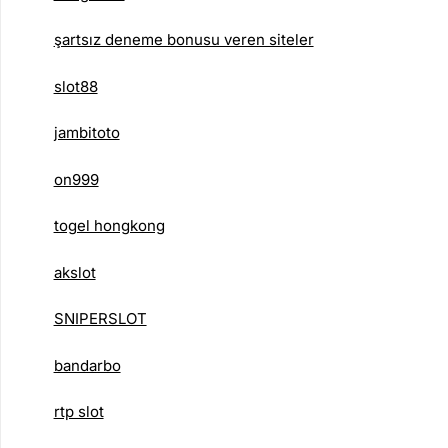
şartsız deneme bonusu veren siteler
slot88
jambitoto
on999
togel hongkong
akslot
SNIPERSLOT
bandarbo
rtp slot