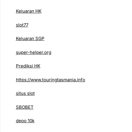
Keluaran HK
slot77
Keluaran SGP
super-helper.org
Prediksi HK
https://www.touringtasmania.info
situs slot
SBOBET
depo 10k