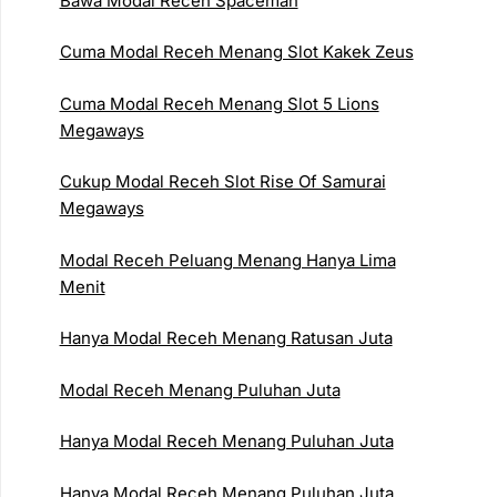
Bawa Modal Receh Spaceman
Cuma Modal Receh Menang Slot Kakek Zeus
Cuma Modal Receh Menang Slot 5 Lions
Megaways
Cukup Modal Receh Slot Rise Of Samurai
Megaways
Modal Receh Peluang Menang Hanya Lima
Menit
Hanya Modal Receh Menang Ratusan Juta
Modal Receh Menang Puluhan Juta
Hanya Modal Receh Menang Puluhan Juta
Hanya Modal Receh Menang Puluhan Juta