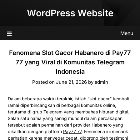
Skip
WordPress Website
to
content
Menu
Fenomena Slot Gacor Habanero di Pay77
77 yang Viral di Komunitas Telegram
Indonesia
Posted on
June 21, 2026
by
admin
Dalam beberapa waktu terakhir, istilah “slot gacor” kembali
ramai diperbincangkan di berbagai komunitas online,
terutama di grup Telegram yang membahas hiburan digital.
Salah satu nama yang sering muncul dalam percakapan
tersebut adalah permainan dari provider Habanero yang
dikaitkan dengan platform
Pay77 77
. Fenomena ini menarik
perhatian karena menyebar cepat, didorong oleh testimoni