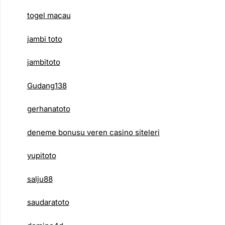
togel macau
jambi toto
jambitoto
Gudang138
gerhanatoto
deneme bonusu veren casino siteleri
yupitoto
salju88
saudaratoto