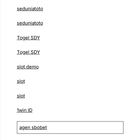
seduniatoto
seduniatoto
Togel SDY
Togel SDY
slot demo
slot
slot
1win ID
agen sbobet