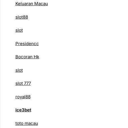
Keluaran Macau
slot88
slot
Presidencc
Bocoran Hk
slot
slot 777
royal88
ice3bet
toto macau