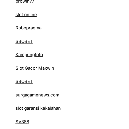
prowin77
slot online
Robopragma
SBOBET
Kampungtoto
Slot Gacor Maxwin
SBOBET
surgagamenews.com
slot garansi kekalahan
SV388