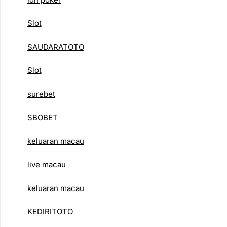
Slot
SAUDARATOTO
Slot
surebet
SBOBET
keluaran macau
live macau
keluaran macau
KEDIRITOTO