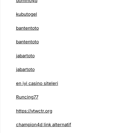
domino4d
kubutogel
bantentoto
bantentoto
jabartoto
jabartoto
en iyi casino siteleri
Runcing77
https://vtwctr.org
champion4d link alternatif