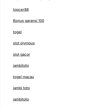
topcer88
Bonus garansi 100
togel
slot olympus
slot gacor
jambitoto
togel macau
jambi toto
jambitoto