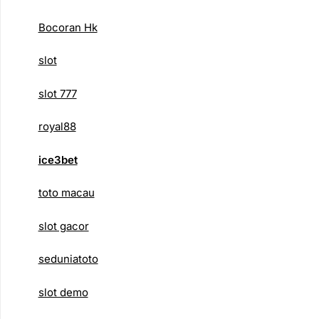
Bocoran Hk
slot
slot 777
royal88
ice3bet
toto macau
slot gacor
seduniatoto
slot demo