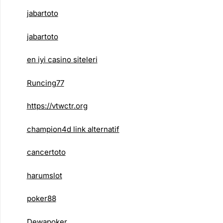
jabartoto
jabartoto
en iyi casino siteleri
Runcing77
https://vtwctr.org
champion4d link alternatif
cancertoto
harumslot
poker88
Dewapoker