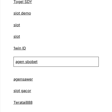
Togel SDY
slot demo
slot
slot
1win ID
agen sbobet
agensawer
slot gacor
Teratai888