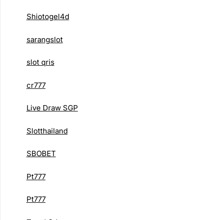
Shiotogel4d
sarangslot
slot qris
cr777
Live Draw SGP
Slotthailand
SBOBET
Pt777
Pt777