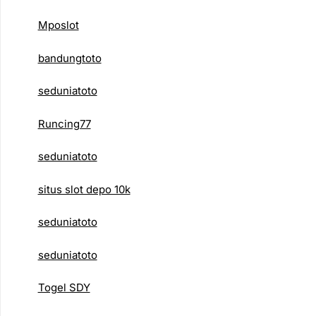
Mposlot
bandungtoto
seduniatoto
Runcing77
seduniatoto
situs slot depo 10k
seduniatoto
seduniatoto
Togel SDY