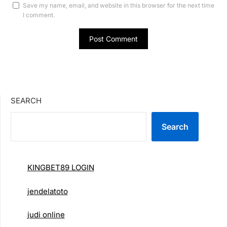
Save my name, email, and website in this browser for the next time
I comment.
SEARCH
Search
KINGBET89 LOGIN
jendelatoto
judi online