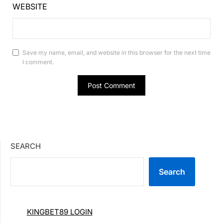
WEBSITE
Save my name, email, and website in this browser for the next time
I comment.
SEARCH
Search
KINGBET89 LOGIN