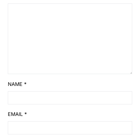
NAME
*
EMAIL
*