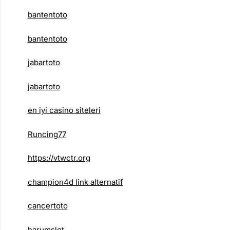
bantentoto
bantentoto
jabartoto
jabartoto
en iyi casino siteleri
Runcing77
https://vtwctr.org
champion4d link alternatif
cancertoto
harumslot