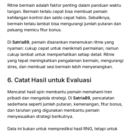
Ritme bermain adalah faktor penting dalam panduan waktu
tangan. Bermain terlalu cepat bisa membuat pemain
kehilangan kontrol dan saldo cepat habis. Sebaliknya,
bermain terlalu lambat bisa mengurangi jumlah putaran dan
peluang memicu fitur bonus.
Di
Satria89
, pemain disarankan menemukan ritme yang
nyaman: cukup cepat untuk menikmati permainan, namun
cukup lambat untuk memperhatikan setiap detail. Ritme
yang tepat meningkatkan pengalaman bermain, mengurangi
stres, dan membuat sesi bermain lebih menyenangkan.
6. Catat Hasil untuk Evaluasi
Mencatat hasil spin membantu pemain memahami tren
pribadi dan mengelola strategi. Di
Satria89
, pencatatan
sederhana seperti jumlah putaran, kemenangan, fitur bonus,
dan taruhan yang digunakan membantu pemain
menyesuaikan strategi berikutnya.
Data ini bukan untuk memprediksi hasil RNG, tetapi untuk