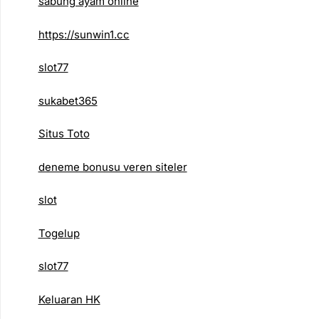
sabung ayam online
https://sunwin1.cc
slot77
sukabet365
Situs Toto
deneme bonusu veren siteler
slot
Togelup
slot77
Keluaran HK