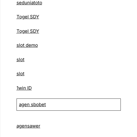
seduniatoto
Togel SDY
Togel SDY
slot demo
slot
slot
1win ID
agen sbobet
agensawer