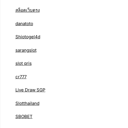
สล็อตเว็บตรง
danatoto
Shiotogel4d
sarangslot
slot qris
cr777
Live Draw SGP
Slotthailand
SBOBET