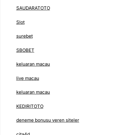
SAUDARATOTO
Slot
surebet
SBOBET
keluaran macau
live macau
keluaran macau
KEDIRITOTO
deneme bonusu veren siteler
cita4d