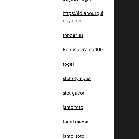
https://idlehourqui
ncy.com
topcer88
Bonus garansi 100
togel
slot olympus
slot gacor
jambitoto
togel macau
jambi toto