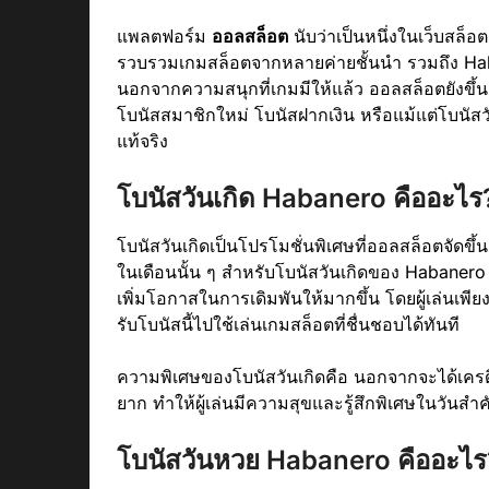
แพลตฟอร์ม
ออลสล็อต
นับว่าเป็นหนึ่งในเว็บสล
รวบรวมเกมสล็อตจากหลายค่ายชั้นนำ รวมถึง Haban
นอกจากความสนุกที่เกมมีให้แล้ว ออลสล็อตยังขึ้นช
โบนัสสมาชิกใหม่ โบนัสฝากเงิน หรือแม้แต่โบนัสวั
แท้จริง
โบนัสวันเกิด Habanero คืออะไร
โบนัสวันเกิดเป็นโปรโมชั่นพิเศษที่ออลสล็อตจัดขึ
ในเดือนนั้น ๆ สำหรับโบนัสวันเกิดของ Habanero 
เพิ่มโอกาสในการเดิมพันให้มากขึ้น โดยผู้เล่นเพี
รับโบนัสนี้ไปใช้เล่นเกมสล็อตที่ชื่นชอบได้ทันที
ความพิเศษของโบนัสวันเกิดคือ นอกจากจะได้เครดิต
ยาก ทำให้ผู้เล่นมีความสุขและรู้สึกพิเศษในวันสำ
โบนัสวันหวย Habanero คืออะไร