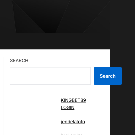
SEARCH
Search
KINGBET89
LOGIN
jendelatoto