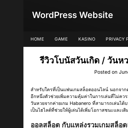
Skip
to
WordPress Website
content
HOME
GAME
KASINO
PRIVACY 
รีวิวโบนัสวันเกิด / ว
Posted on
Jun
สำหรับใครที่เป็นแฟนเกมสล็อตออนไลน์ นอกจากควา
อีกหนึ่งตัวช่วยเพิ่มความคุ้มค่าในการเล่นที่ไม่คว
วันหวยจากค่ายเกม Habanero ที่สามารถเล่นได้บน
เป็นไฮไลต์ที่ช่วยให้ผู้เล่นได้เพิ่มโอกาสชนะและเ
ออลสล็อต กับแหล่งรวมเกมสล็อต