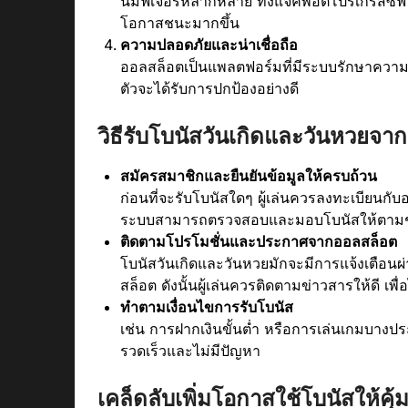
นี้มีฟีเจอร์หลากหลาย ทั้งแจ็คพอตโปรเกรสซีฟ
โอกาสชนะมากขึ้น
ความปลอดภัยและน่าเชื่อถือ
ออลสล็อตเป็นแพลตฟอร์มที่มีระบบรักษาความปลอ
ตัวจะได้รับการปกป้องอย่างดี
วิธีรับโบนัสวันเกิดและวันหวยจา
สมัครสมาชิกและยืนยันข้อมูลให้ครบถ้วน
ก่อนที่จะรับโบนัสใดๆ ผู้เล่นควรลงทะเบียนกับ
ระบบสามารถตรวจสอบและมอบโบนัสให้ตามช่
ติดตามโปรโมชั่นและประกาศจากออลสล็อต
โบนัสวันเกิดและวันหวยมักจะมีการแจ้งเตือนผ
สล็อต ดังนั้นผู้เล่นควรติดตามข่าวสารให้ดี เพื่
ทำตามเงื่อนไขการรับโบนัส
เช่น การฝากเงินขั้นต่ำ หรือการเล่นเกมบางประเ
รวดเร็วและไม่มีปัญหา
เคล็ดลับเพิ่มโอกาสใช้โบนัสให้คุ้มค