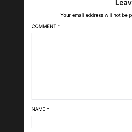
Leav
Your email address will not be p
COMMENT
*
NAME
*