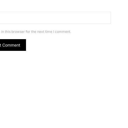
in this browser for the next time I comment.