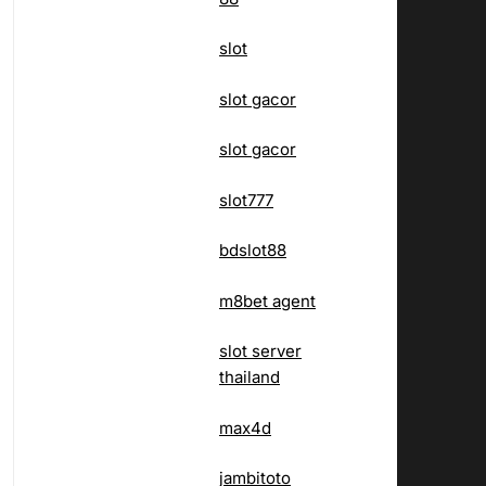
slot
slot gacor
slot gacor
slot777
bdslot88
m8bet agent
slot server
thailand
max4d
jambitoto