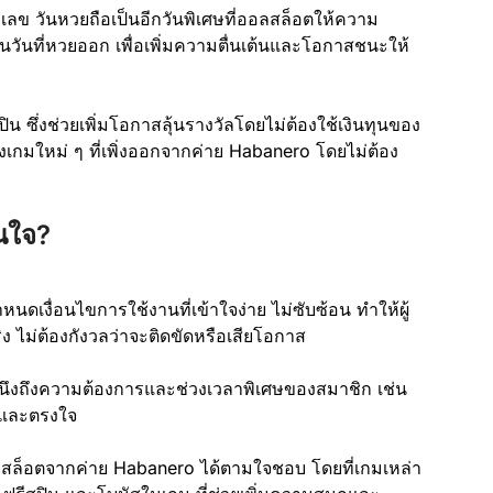
เลข วันหวยถือเป็นอีกวันพิเศษที่ออลสล็อตให้ความ
ในวันที่หวยออก เพื่อเพิ่มความตื่นเต้นและโอกาสชนะให้
น ซึ่งช่วยเพิ่มโอกาสลุ้นรางวัลโดยไม่ต้องใช้เงินทุนของ
งเกมใหม่ ๆ ที่เพิ่งออกจากค่าย Habanero โดยไม่ต้อง
นใจ?
เงื่อนไขการใช้งานที่เข้าใจง่าย ไม่ซับซ้อน ทำให้ผู้
 ไม่ต้องกังวลว่าจะติดขัดหรือเสียโอกาส
ึงถึงความต้องการและช่วงเวลาพิเศษของสมาชิก เช่น
ศษและตรงใจ
นเกมสล็อตจากค่าย Habanero ได้ตามใจชอบ โดยที่เกมเหล่า