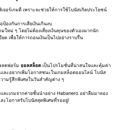
ีเจอร์เกมดี เพราะจะช่วยให้การใช้โบนัสเกิดประโยชน์
อป้องกันการเสียเงินเกินงบ
มใหม่ ๆ โดยไม่ต้องเสี่ยงเงินทุนของตัวเองมากนัก
ียด เพื่อให้การถอนเงินเป็นไปอย่างราบรื่น
แพลตฟอร์ม
ออลสล็อต
เป็นโปรโมชั่นที่น่าสนใจและคุ้มค่า
นเต้นและอยากเพิ่มโอกาสชนะในเกมสล็อตออนไลน์ โบนัส
งความรู้สึกพิเศษในวันสำคัญต่าง ๆ
ี ๆ และเกมจากค่ายชั้นนำอย่าง Habanero อย่าลืมมาลอง
ละโอกาสรับโบนัสสุดพิเศษที่รออยู่!